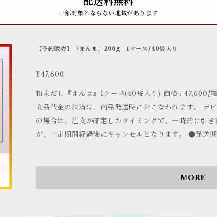
配送料無料
一部対象とならない地域があります
【予約販売】『まんま』200g 1ケース/40袋入り
¥47,600
粉末だし『まんま』1ケース(40袋入り) 価格 : 47,600/箱 発送 : 未定 注文備考 ●ご注文について
商品代金の決済は、商品発送時におこなわれます。 デ
の場合は、注文が確定したタイミングで、一時的に引き
が、一定期間経過後にキャンセルとなります。 ●発送期
れている発送期限までに受注が集まらず、発送されない
り、返金されます。 ●お届けについて 受注生産が集まり次第生産、発送させて頂きます。 受注
が集まらない場合は、予約取り消しとさせて頂きます。
MORE
頂きます。 お届けが遅れる事がございますのでご了承ください。 ●配送料金
ります。 北海道・東北 1,200円 関東・信越・北陸・東
円 九州内 (但し離島と一部地域を除く) 440円 沖縄