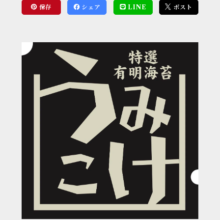
保存
シェア
LINE
ポスト
の方は佐川急便をご指定ください ●ご注文合計金額 10,0
す。 ●お問合せ先 株式会社lib 〒814-0033 福岡県福岡市早良区有田2丁目2-28 パインツリ
ー有田5号 092-836-6533（平日 10:00～17:
il.com