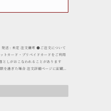
ビットカード・プリペイドカードをご利用
落としがおこなわれることがあります
限を過ぎた場合 注文詳細ページに記載さ
場合は、自動的に注文がキャンセルとな
 受注・発送日が決定次第ご連絡させて
は下記料金にて承
海 1,000円 近畿・中国・四国 750
 900円 ●日にち指定、夜間配送をご希望