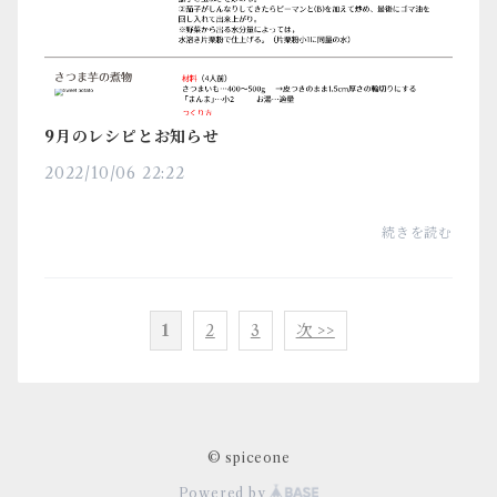
9月のレシピとお知らせ
2022/10/06 22:22
続きを読む
1
2
3
次 >>
© spiceone
Powered by