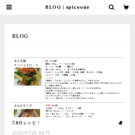
BLOG | spiceone
7.8月レシピ！
2024/07/26 06:19