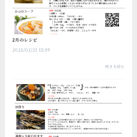
2月のレシピ
2023/02/21 15:59
続きを読む