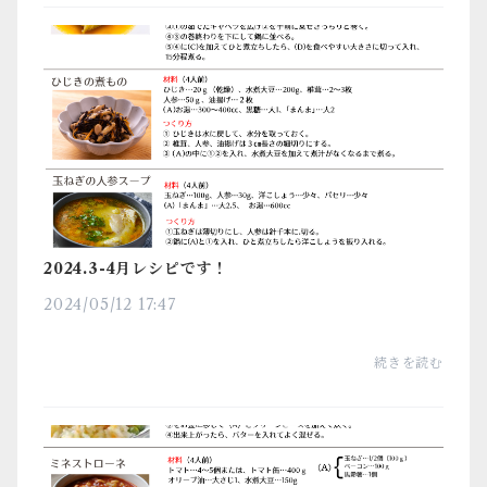
2024.3-4月レシピです！
2024/05/12 17:47
続きを読む