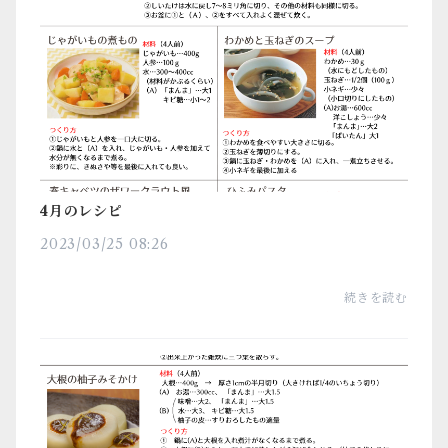
4月のレシピ
2023/03/25 08:26
続きを読む