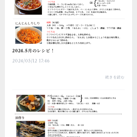
2024.5月のレシピ！
2024/05/12 17:46
続きを読む